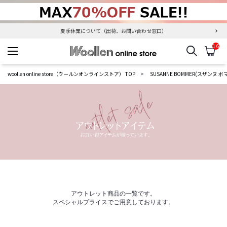
夏季休業について（出荷、お問い合わせ窓口）
16
検索
カ
woollen online store
woollen online store（ウールンオンラインストア） TOP
SUSANNE BOMMER(スザンヌ ボ
アウトレット商品の一覧です。
スペシャルプライスでご用意しております。