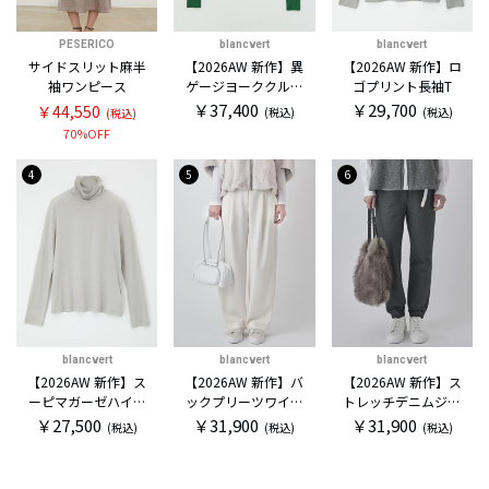
PESERICO
blancvert
blancvert
サイドスリット麻半
【2026AW 新作】異
【2026AW 新作】ロ
袖ワンピース
ゲージヨーククルー
ゴプリント長袖T
セーター
￥37,400
￥29,700
￥44,550
(税込)
(税込)
(税込)
70%OFF
4
5
6
blancvert
blancvert
blancvert
【2026AW 新作】ス
【2026AW 新作】バ
【2026AW 新作】ス
ーピマガーゼハイネ
ックプリーツワイド
トレッチデニムジョ
ックカットソー
パンツ
ガー
￥27,500
￥31,900
￥31,900
(税込)
(税込)
(税込)