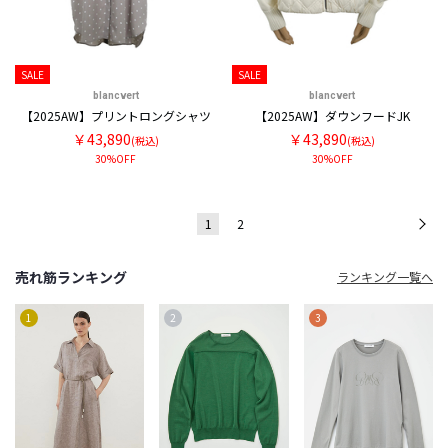
SALE
SALE
blancvert
blancvert
【2025AW】プリントロングシャツ
【2025AW】ダウンフードJK
￥43,890
￥43,890
(税込)
(税込)
30%OFF
30%OFF
1
2
次
売れ筋ランキング
ランキング一覧へ
1
2
3