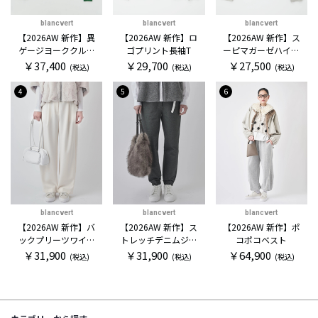
blancvert
blancvert
blancvert
【2026AW 新作】異
【2026AW 新作】ロ
【2026AW 新作】ス
ゲージヨーククルー
ゴプリント長袖T
ーピマガーゼハイネ
セーター
ックカットソー
￥37,400
￥29,700
￥27,500
(税込)
(税込)
(税込)
4
5
6
blancvert
blancvert
blancvert
【2026AW 新作】バ
【2026AW 新作】ス
【2026AW 新作】ポ
ックプリーツワイド
トレッチデニムジョ
コポコベスト
パンツ
ガー
￥31,900
￥31,900
￥64,900
(税込)
(税込)
(税込)