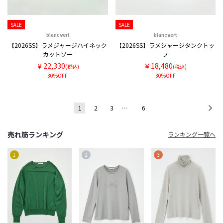
SALE
SALE
blancvert
blancvert
【2026SS】ラメジャージハイネック
【2026SS】ラメジャージタンクトッ
カットソー
プ
￥22,330
￥18,480
(税込)
(税込)
30%OFF
30%OFF
1
2
3
…
6
次
売れ筋ランキング
ランキング一覧へ
1
2
3