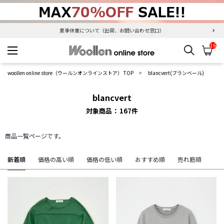
夏季休業について（出荷、お問い合わせ窓口）
16
検索
カ
woollen online store
woollen online store（ウールンオンラインストア） TOP
blancvert(ブランベール)
blancvert
対象商品
167
件
商品一覧ページです。
新着順
価格の高い順
価格の低い順
おすすめ順
売れ筋順