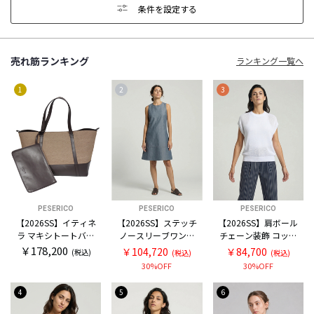
条件を設定する
売れ筋ランキング
ランキング一覧へ
1
2
3
PESERICO
PESERICO
PESERICO
【2026SS】イティネ
【2026SS】ステッチ
【2026SS】肩ボール
ラ マキシトートバッ
ノースリーブワンピ
チェーン装飾 コット
グ
ース
ン フレンチスリーブ
￥178,200
￥104,720
￥84,700
(税込)
(税込)
(税込)
ニット
30%OFF
30%OFF
4
5
6