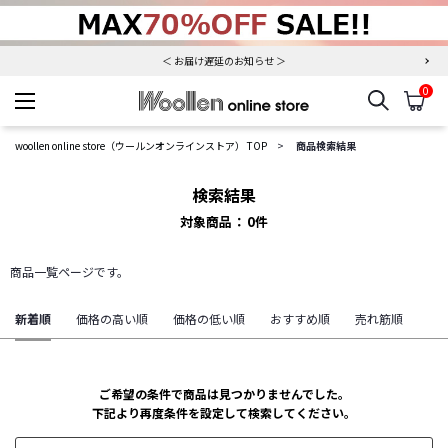
夏季休業について（出荷、お問い合わせ窓口）
＜ お届け遅延のお知らせ ＞
0
検索
カ
woollen online store
woollen online store（ウールンオンラインストア） TOP
商品検索結果
検索結果
対象商品
0
件
商品一覧ページです。
新着順
価格の高い順
価格の低い順
おすすめ順
売れ筋順
ご希望の条件で商品は見つかりませんでした。
下記より再度条件を設定して検索してください。