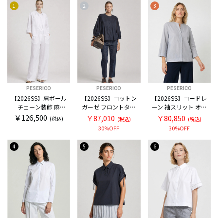
1
2
3
PESERICO
PESERICO
PESERICO
【2026SS】肩ボール
【2026SS】コットン
【2026SS】コードレ
チェーン装飾 麻
ガーゼ フロントタッ
ーン 袖スリット オー
100％ ワイドスリー
ク ブラウス
バーブラウス
￥126,500
￥87,010
￥80,850
(税込)
(税込)
(税込)
ブ ブラウス
30%OFF
30%OFF
4
5
6