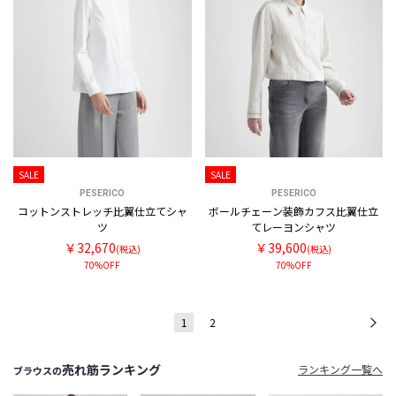
SALE
SALE
PESERICO
PESERICO
コットンストレッチ比翼仕立てシャ
ボールチェーン装飾カフス比翼仕立
ツ
てレーヨンシャツ
￥32,670
￥39,600
(税込)
(税込)
70%OFF
70%OFF
1
2
次
売れ筋ランキング
ランキング一覧へ
ブラウスの