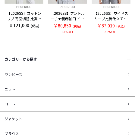
PESERICO
PESERICO
PESERICO
【2026SS】コットン
【2026SS】プントル
【2026SS】ワイドス
リブ 背面切替 比翼ブ
ーチェ装飾袖口 ドロ
リーブ比翼仕立て 半
ラウス
ストショルダー プル
袖オーバーシャツ
￥121,000
￥80,850
￥87,010
(税込)
(税込)
(税込)
オーバーブラウス
30%OFF
30%OFF
カテゴリーから探す
ワンピース
ニット
コート
ジャケット
ブラウス