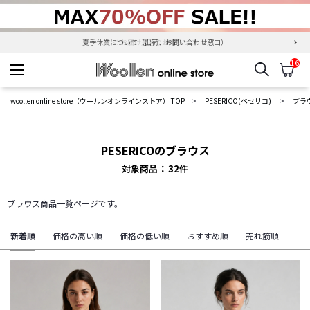
夏季休業について（出荷、お問い合わせ窓口）
16
検索
カ
woollen online store
woollen online store（ウールンオンラインストア） TOP
PESERICO(ペセリコ)
ブラ
PESERICOのブラウス
対象商品
32
件
ブラウス商品一覧ページです。
新着順
価格の高い順
価格の低い順
おすすめ順
売れ筋順