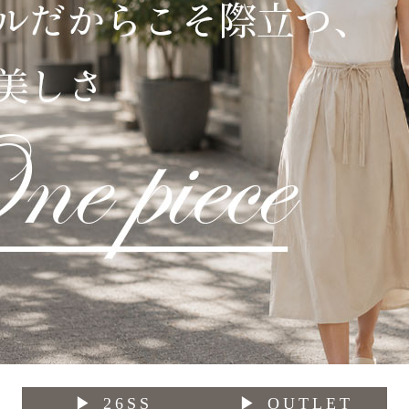
▶ 26SS
▶ OUTLET