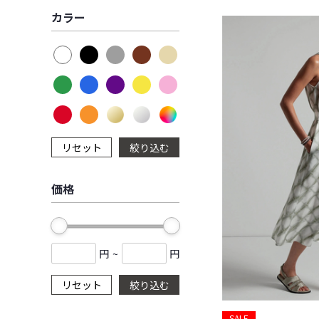
カラー
リセット
絞り込む
価格
円
~
円
リセット
絞り込む
SALE