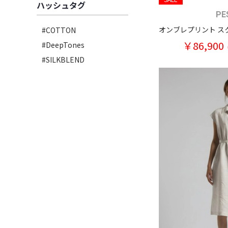
ハッシュタグ
PE
#COTTON
￥86,900
#DeepTones
#SILKBLEND