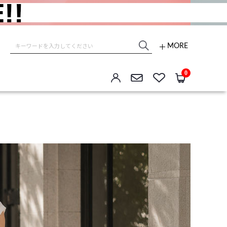
MORE
e store
0