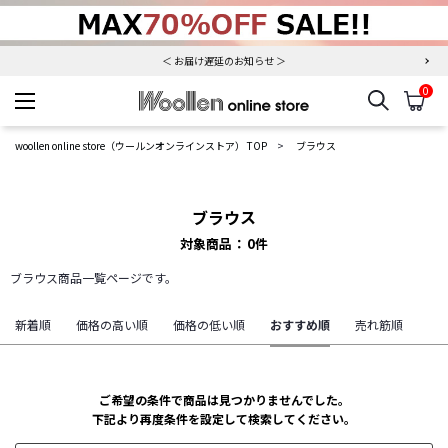
＜ お届け遅延のお知らせ ＞
0
検索
カ
woollen online store
woollen online store（ウールンオンラインストア） TOP
ブラウス
ブラウス
対象商品
0
件
ブラウス商品一覧ページです。
新着順
価格の高い順
価格の低い順
おすすめ順
売れ筋順
ご希望の条件で商品は見つかりませんでした。
下記より再度条件を設定して検索してください。