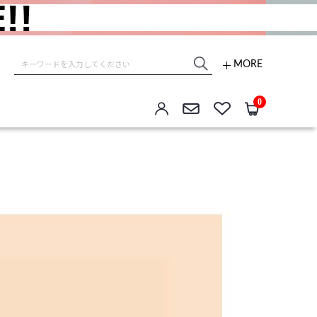
MORE
e store
0