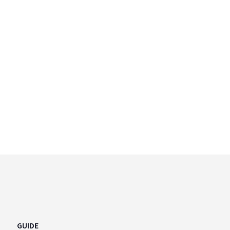
e store
GUIDE