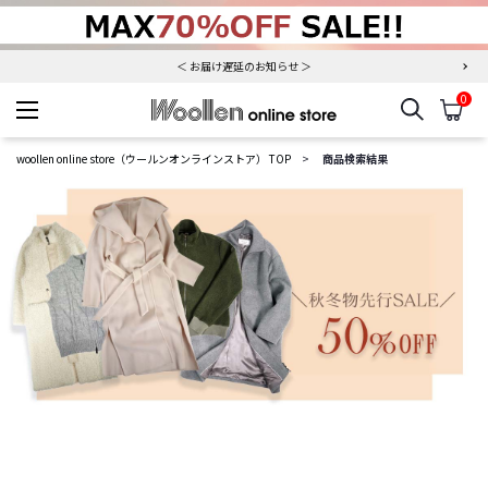
夏季休業について（出荷、お問い合わせ窓口）
＜ お届け遅延のお知らせ ＞
0
検索
カ
woollen online store
woollen online store（ウールンオンラインストア） TOP
商品検索結果