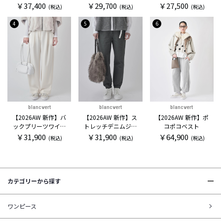
セーター
ックカットソー
￥37,400
￥29,700
￥27,500
(税込)
(税込)
(税込)
4
5
6
blancvert
blancvert
blancvert
【2026AW 新作】バ
【2026AW 新作】ス
【2026AW 新作】ポ
ックプリーツワイド
トレッチデニムジョ
コポコベスト
パンツ
ガー
￥31,900
￥31,900
￥64,900
(税込)
(税込)
(税込)
カテゴリーから探す
ワンピース