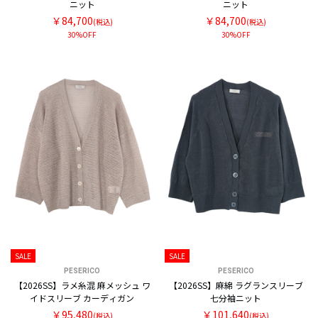
ニット
ニット
￥84,700
￥84,700
(税込)
(税込)
30%OFF
30%OFF
SALE
SALE
PESERICO
PESERICO
【2026SS】ラメ糸混 麻メッシュ ワ
【2026SS】麻綿 ラグランスリーブ
イドスリーブ カーディガン
七分袖ニット
￥95,480
￥101,640
(税込)
(税込)