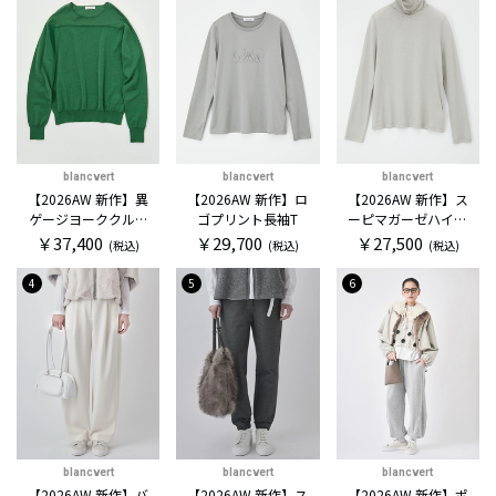
blancvert
blancvert
blancvert
【2026AW 新作】異
【2026AW 新作】ロ
【2026AW 新作】ス
ゲージヨーククルー
ゴプリント長袖T
ーピマガーゼハイネ
セーター
ックカットソー
￥37,400
￥29,700
￥27,500
(税込)
(税込)
(税込)
4
5
6
blancvert
blancvert
blancvert
【2026AW 新作】バ
【2026AW 新作】ス
【2026AW 新作】ポ