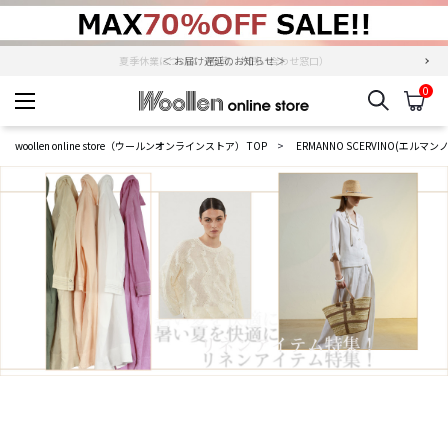
夏季休業について（出荷、お問い合わせ窓口）
0
検索
カ
woollen online store
woollen online store（ウールンオンラインストア） TOP
ERMANNO SCERVINO(エルマ