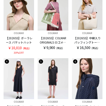
COLMAR
COLMAR
COLMAR
【2026SS】ボーラレ
【2026SS】COLMAR
【2026SS】中綿入り
ース バケットハット
ORIGINALS ロゴメッ
パッフィングトート
シュ トートバッグ
バッグ
￥9,900
￥16,500
￥10,010
(税込)
(税込)
(税込)
30%OFF
4
5
6
COLMAR
COLMAR
COLMAR