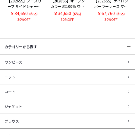
【2026SS】ノースリ
【2026SS】オープン
【2026SS】ナイロン
ーブ サイドシャーリ
カラー 麻100％ ワン
ボーラーレース マウ
ング ストレッチ ワン
ピース
ンテンパーカー
￥34,650
￥34,650
￥67,760
(税込)
(税込)
(税込)
ピース
30%OFF
30%OFF
30%OFF
カテゴリーから探す
ワンピース
ニット
コート
ジャケット
ブラウス