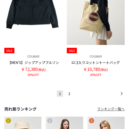
SALE
SALE
COLMAR
COLMAR
【MEN’S】ジップアップブルゾン
ロゴ入りコットントートバッグ
￥72,380
￥10,780
(税込)
(税込)
30%OFF
30%OFF
1
2
次
売れ筋ランキング
ランキング一覧へ
1
2
3