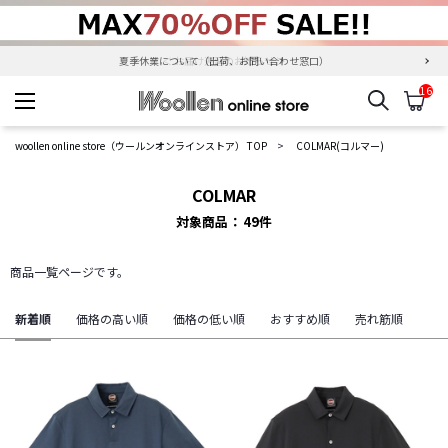
夏季休業について（出荷、お問い合わせ窓口）
16
検索
カ
woollen online store
woollen online store（ウールンオンラインストア） TOP
COLMAR(コルマー)
COLMAR
対象商品
49
件
商品一覧ページです。
新着順
価格の高い順
価格の低い順
おすすめ順
売れ筋順