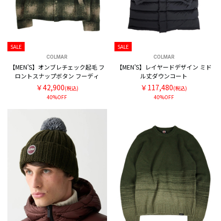
SALE
SALE
COLMAR
COLMAR
【MEN’S】オンブレチェック起毛 フ
【MEN’S】レイヤードデザイン ミド
ロントスナップボタン フーディ
ル丈ダウンコート
￥42,900
￥117,480
(税込)
(税込)
40%OFF
40%OFF