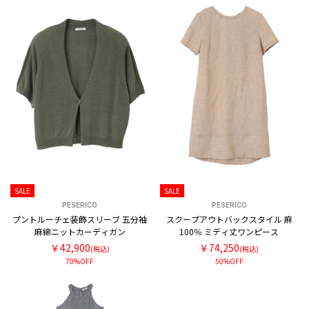
SALE
SALE
PESERICO
PESERICO
プントルーチェ装飾スリーブ 五分袖
スクープアウトバックスタイル 麻
麻綿ニットカーディガン
100％ ミディ丈ワンピース
￥42,900
￥74,250
(税込)
(税込)
70%OFF
50%OFF