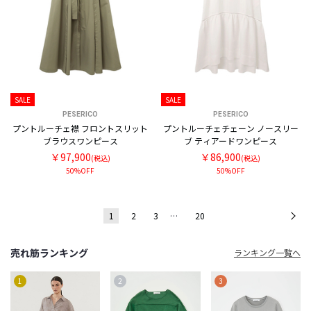
SALE
SALE
PESERICO
PESERICO
プントルーチェ襟 フロントスリット
プントルーチェチェーン ノースリー
ブラウスワンピース
ブ ティアードワンピース
￥97,900
￥86,900
(税込)
(税込)
50%OFF
50%OFF
1
2
3
…
20
次
売れ筋ランキング
ランキング一覧へ
1
2
3