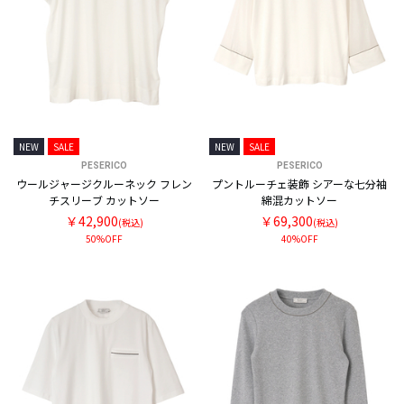
NEW
SALE
NEW
SALE
PESERICO
PESERICO
ウールジャージクルーネック フレン
プントルーチェ装飾 シアーな七分袖
チスリーブ カットソー
綿混カットソー
￥42,900
￥69,300
(税込)
(税込)
50%OFF
40%OFF