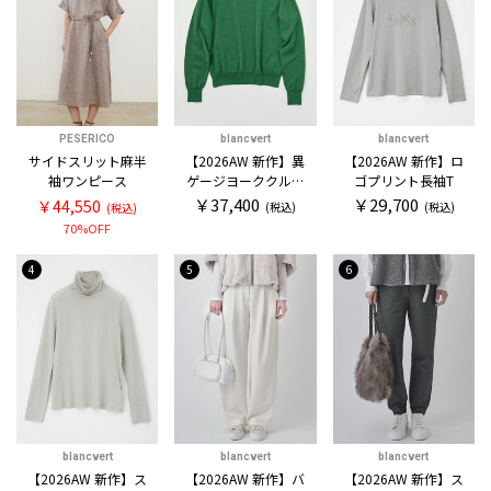
PESERICO
blancvert
blancvert
サイドスリット麻半
【2026AW 新作】異
【2026AW 新作】ロ
袖ワンピース
ゲージヨーククルー
ゴプリント長袖T
セーター
￥37,400
￥29,700
￥44,550
(税込)
(税込)
(税込)
70%OFF
4
5
6
blancvert
blancvert
blancvert
【2026AW 新作】ス
【2026AW 新作】バ
【2026AW 新作】ス