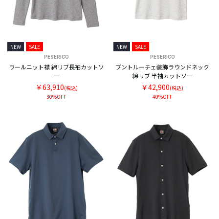
NEW
SALE
NEW
SALE
PESERICO
PESERICO
ウールニット襟 綿リブ長袖カットソ
プントルーチェ装飾ラウンドネック
ー
綿リブ 半袖カットソー
￥63,910
￥42,900
(税込)
(税込)
30%OFF
40%OFF