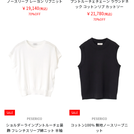
ノースリーブ レーヨン リブニット
プントルーチェチェーン ラウンドネ
ック コットンリブ カットソー
￥19,140
(税込)
￥21,780
70%OFF
(税込)
70%OFF
SALE
SALE
PESERICO
PESERICO
ショルダーラインプントルーチェ装
コットン100％ 無地ノースリーブニ
飾 フレンチスリーブ綿ニット 半袖
ット