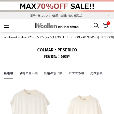
夏季休業について（出荷、お問い合わせ窓口）
0
検索
カ
woollen online store
woollen online store（ウールンオンラインストア） TOP
COLMAR(コルマー)
|
|
PESERIC
COLMAR・PESERICO
対象商品
593
件
新着順
価格の高い順
価格の低い順
おすすめ順
売れ筋順