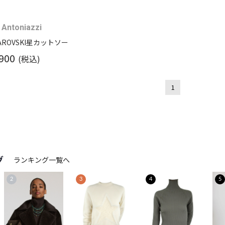
 Antoniazzi
AROVSKI星カットソー
900
(税込)
1
グ
ランキング一覧へ
2
3
4
5