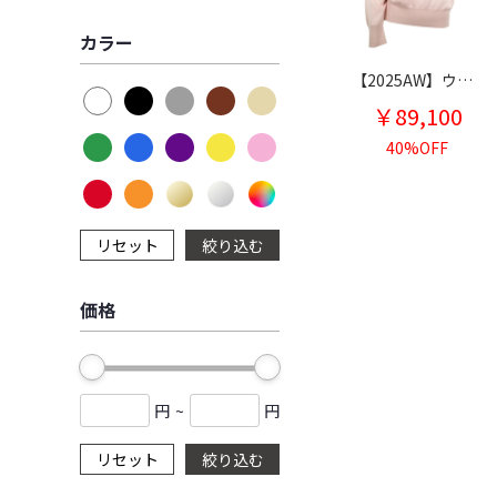
カラー
【2025AW】ウールカシミヤシルクVネックニット
￥89,100
40%OFF
リセット
絞り込む
価格
円
~
円
リセット
絞り込む