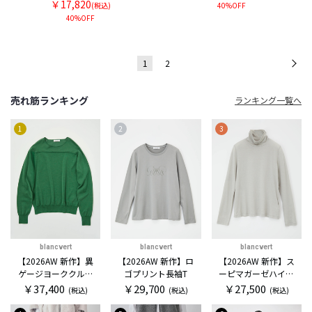
￥17,820
(税込)
40%OFF
40%OFF
1
2
次
売れ筋ランキング
ランキング一覧へ
1
2
3
blancvert
blancvert
blancvert
【2026AW 新作】異
【2026AW 新作】ロ
【2026AW 新作】ス
ゲージヨーククルー
ゴプリント長袖T
ーピマガーゼハイネ
セーター
ックカットソー
￥37,400
￥29,700
￥27,500
(税込)
(税込)
(税込)