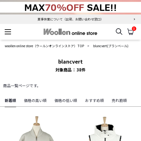
夏季休業について（出荷、お問い合わせ窓口）
0
検索
カ
woollen online store
woollen online store（ウールンオンラインストア） TOP
blancvert(ブランベール)
blancvert
対象商品
38
件
商品一覧ページです。
新着順
価格の高い順
価格の低い順
おすすめ順
売れ筋順