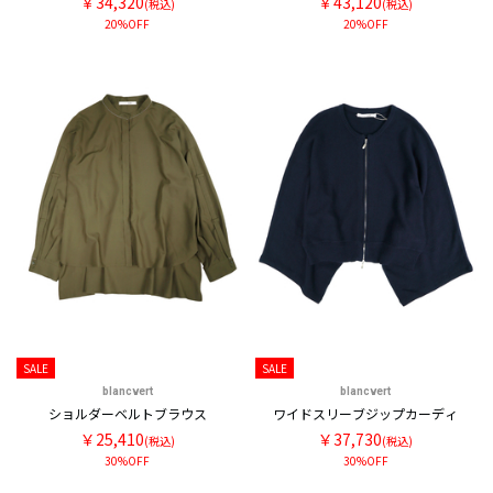
￥34,320
￥43,120
(税込)
(税込)
20%OFF
20%OFF
SALE
SALE
blancvert
blancvert
ショルダーベルトブラウス
ワイドスリーブジップカーディ
￥25,410
￥37,730
(税込)
(税込)
30%OFF
30%OFF