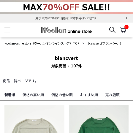
夏季休業について（出荷、お問い合わせ窓口）
0
検索
カ
woollen online store
woollen online store（ウールンオンラインストア） TOP
blancvert(ブランベール)
blancvert
対象商品
107
件
商品一覧ページです。
新着順
価格の高い順
価格の低い順
おすすめ順
売れ筋順