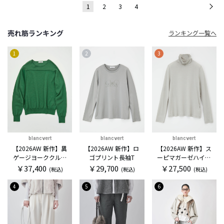
1
2
3
4
次
売れ筋ランキング
ランキング一覧へ
1
2
3
blancvert
blancvert
blancvert
【2026AW 新作】異
【2026AW 新作】ロ
【2026AW 新作】ス
ゲージヨーククルー
ゴプリント長袖T
ーピマガーゼハイネ
セーター
ックカットソー
￥37,400
￥29,700
￥27,500
(税込)
(税込)
(税込)
4
5
6