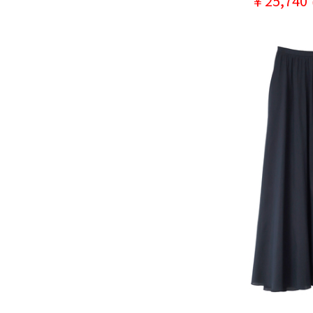
￥25,740