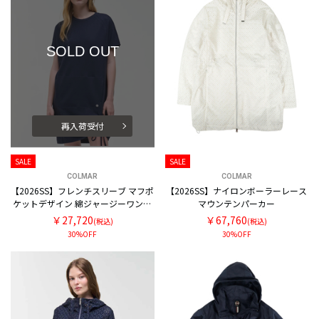
SOLD OUT
再入荷受付
SALE
SALE
COLMAR
COLMAR
【2026SS】フレンチスリーブ マフポ
【2026SS】ナイロンボーラーレース
ケットデザイン 綿ジャージーワンピ
マウンテンパーカー
ース
￥27,720
￥67,760
(税込)
(税込)
30%OFF
30%OFF