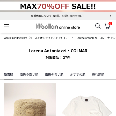
夏季休業について（出荷、お問い合わせ窓口）
0
検索
カ
woollen online store
woollen online store（ウールンオンラインストア） TOP
Lorena Antoniazzi(ロレーナ
Lorena Antoniazzi・COLMAR
対象商品
27
件
新着順
価格の高い順
価格の低い順
おすすめ順
売れ筋順