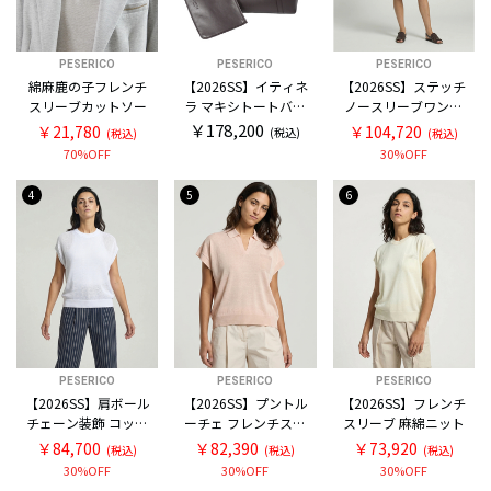
PESERICO
PESERICO
PESERICO
綿麻鹿の子フレンチ
【2026SS】イティネ
【2026SS】ステッチ
スリーブカットソー
ラ マキシトートバッ
ノースリーブワンピ
グ
ース
￥178,200
￥21,780
￥104,720
(税込)
(税込)
(税込)
70%OFF
30%OFF
4
5
6
PESERICO
PESERICO
PESERICO
【2026SS】肩ボール
【2026SS】プントル
【2026SS】フレンチ
チェーン装飾 コット
ーチェ フレンチスリ
スリーブ 麻綿ニット
ン フレンチスリーブ
ーブ スキッパー麻綿
￥84,700
￥82,390
￥73,920
(税込)
(税込)
(税込)
ニット
ニット
30%OFF
30%OFF
30%OFF