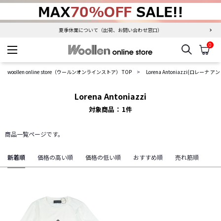
夏季休業について（出荷、お問い合わせ窓口）
0
検索
カ
woollen online store
woollen online store（ウールンオンラインストア） TOP
Lorena Antoniazzi(ロレーナ
Lorena Antoniazzi
対象商品
1
件
商品一覧ページです。
新着順
価格の高い順
価格の低い順
おすすめ順
売れ筋順