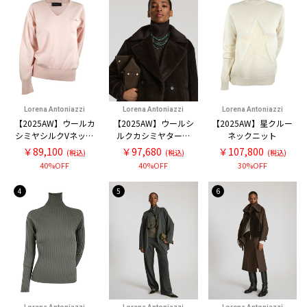
Lorena Antoniazzi
Lorena Antoniazzi
Lorena Antoniazzi
【2025AW】ウールカ
【2025AW】ウールシ
【2025AW】星クルー
シミヤシルクVネック
ルクカシミヤタート
ネックニット
ニット
ルニット
￥89,100
￥97,680
￥107,800
(税込)
(税込)
(税込)
40%OFF
40%OFF
30%OFF
4
5
6