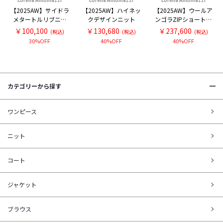
Lorena Antoniazzi
Lorena Antoniazzi
Lorena Antoniazzi
【2025AW】サイドラ
【2025AW】ハイネッ
【2025AW】ウールア
メタートルリブニッ
クデザインニット
ンゴラZIPショートブ
ト
ルゾン
￥100,100
￥130,680
￥237,600
(税込)
(税込)
(税込)
30%OFF
40%OFF
40%OFF
カテゴリーから探す
ワンピース
ニット
コート
ジャケット
ブラウス