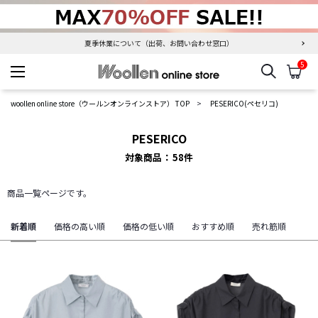
夏季休業について（出荷、お問い合わせ窓口）
5
検索
カ
woollen online store
woollen online store（ウールンオンラインストア） TOP
PESERICO(ペセリコ)
PESERICO
対象商品
58
件
商品一覧ページです。
新着順
価格の高い順
価格の低い順
おすすめ順
売れ筋順