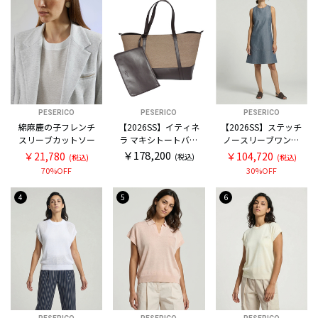
PESERICO
PESERICO
PESERICO
綿麻鹿の子フレンチ
【2026SS】イティネ
【2026SS】ステッチ
スリーブカットソー
ラ マキシトートバッ
ノースリーブワンピ
グ
ース
￥178,200
￥21,780
￥104,720
(税込)
(税込)
(税込)
70%OFF
30%OFF
4
5
6