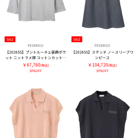
SALE
SALE
PESERICO
PESERICO
【2026SS】プントルーチェ装飾ポケ
【2026SS】ステッチ ノースリーブワ
ット ニットラメ襟 コットンカットソ
ンピース
ー
￥67,760
￥104,720
(税込)
(税込)
30%OFF
30%OFF