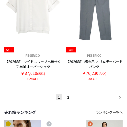
SALE
SALE
PESERICO
PESERICO
【2026SS】ワイドスリーブ比翼仕立
【2026SS】綿布帛 スリムテーパード
て 半袖オーバーシャツ
パンツ
￥87,010
￥76,230
(税込)
(税込)
30%OFF
30%OFF
1
2
次
売れ筋ランキング
ランキング一覧へ
1
2
3