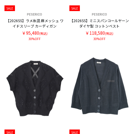
SALE
SALE
PESERICO
PESERICO
【2026SS】ラメ糸混 麻メッシュ ワ
【2026SS】ミニスパンコールヤーン
イドスリーブ カーディガン
ダイヤ型 コットンベスト
￥95,480
￥118,580
(税込)
(税込)
30%OFF
30%OFF
SALE
SALE