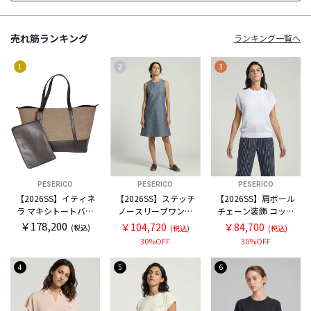
売れ筋ランキング
ランキング一覧へ
1
2
3
PESERICO
PESERICO
PESERICO
【2026SS】イティネ
【2026SS】ステッチ
【2026SS】肩ボール
ラ マキシトートバッ
ノースリーブワンピ
チェーン装飾 コット
グ
ース
ン フレンチスリーブ
￥178,200
￥104,720
￥84,700
(税込)
(税込)
(税込)
ニット
30%OFF
30%OFF
4
5
6