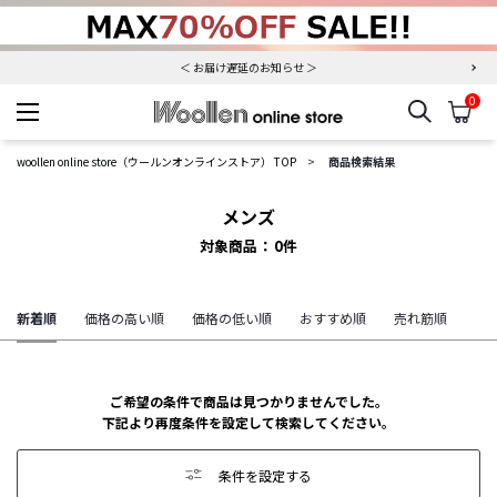
夏季休業について（出荷、お問い合わせ窓口）
＜ お届け遅延のお知らせ ＞
0
検索
カ
woollen online store
woollen online store（ウールンオンラインストア） TOP
商品検索結果
メンズ
対象商品
0
件
新着順
価格の高い順
価格の低い順
おすすめ順
売れ筋順
ご希望の条件で商品は見つかりませんでした。
下記より再度条件を設定して検索してください。
条件を設定する