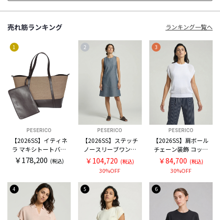
売れ筋ランキング
ランキング一覧へ
1
2
3
PESERICO
PESERICO
PESERICO
【2026SS】イティネ
【2026SS】ステッチ
【2026SS】肩ボール
ラ マキシトートバッ
ノースリーブワンピ
チェーン装飾 コット
グ
ース
ン フレンチスリーブ
￥178,200
￥104,720
￥84,700
(税込)
(税込)
(税込)
ニット
30%OFF
30%OFF
4
5
6