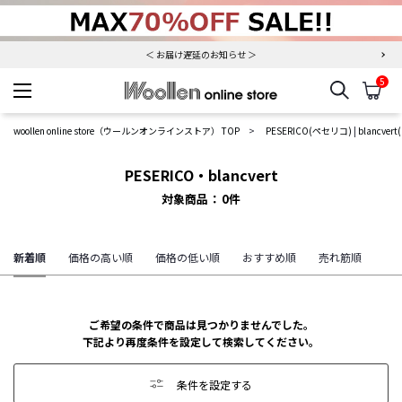
夏季休業について（出荷、お問い合わせ窓口）
＜ お届け遅延のお知らせ ＞
5
検索
カ
woollen online store
woollen online store（ウールンオンラインストア） TOP
PESERICO(ペセリコ)
|
blancve
PESERICO・blancvert
対象商品
0
件
新着順
価格の高い順
価格の低い順
おすすめ順
売れ筋順
ご希望の条件で商品は見つかりませんでした。
下記より再度条件を設定して検索してください。
条件を設定する