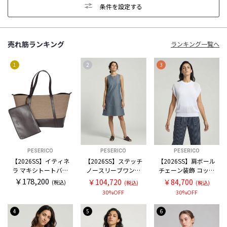
条件を設定する
売れ筋ランキング
ランキング一覧へ
1
2
3
PESERICO
PESERICO
PESERICO
【2026SS】イティネ
【2026SS】ステッチ
【2026SS】肩ボール
ラ マキシトートバッ
ノースリーブワンピ
チェーン装飾 コット
グ
ース
ン フレンチスリーブ
￥178,200
￥104,720
￥84,700
(税込)
(税込)
(税込)
ニット
30%OFF
30%OFF
4
5
6