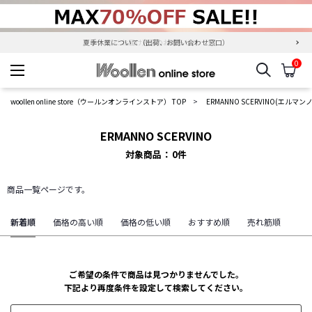
夏季休業について（出荷、お問い合わせ窓口）
＜ お届け遅延のお知らせ ＞
0
検索
カ
woollen online store
woollen online store（ウールンオンラインストア） TOP
ERMANNO SCERVINO(エルマ
ERMANNO SCERVINO
対象商品
0
件
商品一覧ページです。
新着順
価格の高い順
価格の低い順
おすすめ順
売れ筋順
ご希望の条件で商品は見つかりませんでした。
下記より再度条件を設定して検索してください。