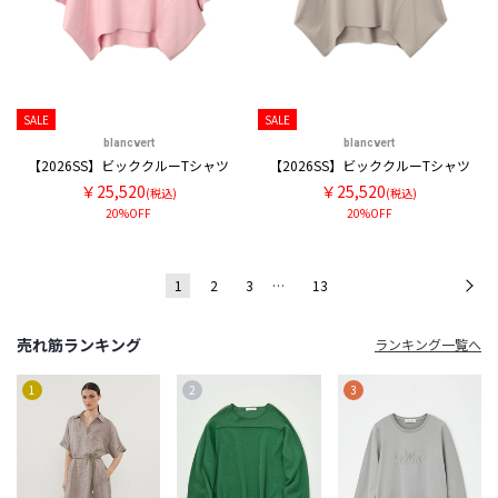
SALE
SALE
blancvert
blancvert
【2026SS】ビッククルーTシャツ
【2026SS】ビッククルーTシャツ
￥25,520
￥25,520
(税込)
(税込)
20%OFF
20%OFF
1
2
3
…
13
次
売れ筋ランキング
ランキング一覧へ
1
2
3