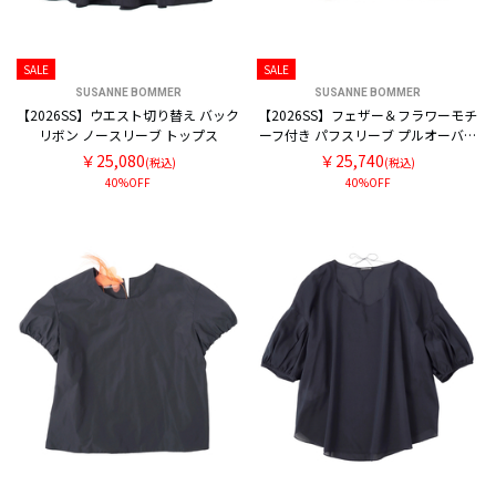
SALE
SALE
SUSANNE BOMMER
SUSANNE BOMMER
【2026SS】ウエスト切り替え バック
【2026SS】フェザー＆フラワーモチ
リボン ノースリーブ トップス
ーフ付き パフスリーブ プルオーバー
ブラウス
￥25,080
￥25,740
(税込)
(税込)
40%OFF
40%OFF