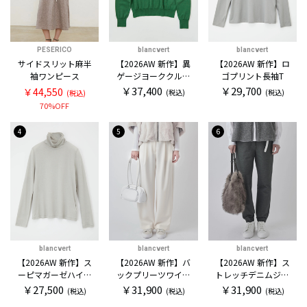
PESERICO
blancvert
blancvert
サイドスリット麻半
【2026AW 新作】異
【2026AW 新作】ロ
袖ワンピース
ゲージヨーククルー
ゴプリント長袖T
セーター
￥37,400
￥29,700
￥44,550
(税込)
(税込)
(税込)
70%OFF
4
5
6
blancvert
blancvert
blancvert
【2026AW 新作】ス
【2026AW 新作】バ
【2026AW 新作】ス
ーピマガーゼハイネ
ックプリーツワイド
トレッチデニムジョ
ックカットソー
パンツ
ガー
￥27,500
￥31,900
￥31,900
(税込)
(税込)
(税込)