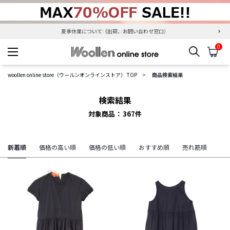
夏季休業について（出荷、お問い合わせ窓口）
0
検索
カ
woollen online store
woollen online store（ウールンオンラインストア） TOP
商品検索結果
検索結果
対象商品
367
件
新着順
価格の高い順
価格の低い順
おすすめ順
売れ筋順