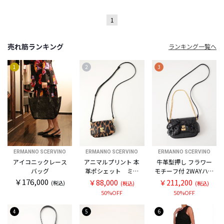
1
売れ筋ランキング
ランキング一覧へ
1
2
3
ERMANNO SCERVINO
ERMANNO SCERVINO
ERMANNO SCERVINO
アイコニックレース
アニマルプリント 本
牛革型押し フラワー
バッグ
革ポシェット ミニ
モチーフ付 2WAYハン
バッグ
ドバッグ
￥176,000
￥88,000
￥211,200
(税込)
(税込)
(税込)
50%OFF
50%OFF
4
5
6