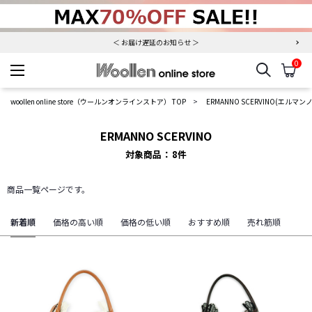
夏季休業について（出荷、お問い合わせ窓口）
＜ お届け遅延のお知らせ ＞
0
検索
カ
woollen online store
woollen online store（ウールンオンラインストア） TOP
ERMANNO SCERVINO(エルマ
ERMANNO SCERVINO
対象商品
8
件
商品一覧ページです。
新着順
価格の高い順
価格の低い順
おすすめ順
売れ筋順