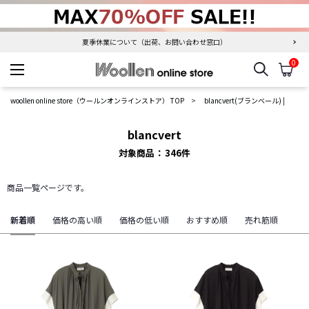
夏季休業について（出荷、お問い合わせ窓口）
0
検索
カ
woollen online store
woollen online store（ウールンオンラインストア） TOP
blancvert(ブランベール)
|
blancvert
対象商品
346
件
商品一覧ページです。
新着順
価格の高い順
価格の低い順
おすすめ順
売れ筋順