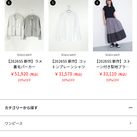
4
5
6
blancvert
blancvert
blancvert
【2026SS 新作】ラメ
【2026SS 新作】コッ
【2026SS 新作】スト
裏毛パーカー
トンプレーンシャツ
ーン付き梨地ブラウ
ス
￥51,920
￥31,570
￥33,110
(税込)
(税込)
(税込)
20%OFF
30%OFF
30%OFF
カテゴリーから探す
ワンピース