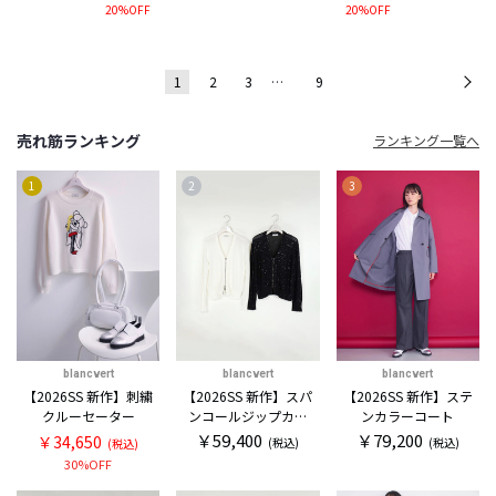
20%OFF
20%OFF
1
2
3
…
9
次
売れ筋ランキング
ランキング一覧へ
1
2
3
blancvert
blancvert
blancvert
【2026SS 新作】刺繍
【2026SS 新作】スパ
【2026SS 新作】ステ
クルーセーター
ンコールジップカー
ンカラーコート
ディ
￥59,400
￥79,200
￥34,650
(税込)
(税込)
(税込)
30%OFF