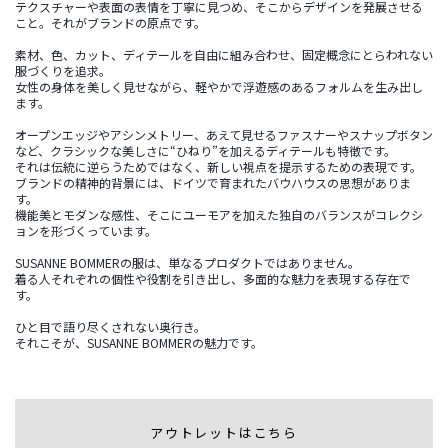
テクスチャーや表面の表情を丁寧に見つめ、そこからデザインを発展させる
こと。それがブランドの原点です。
素材、色、カット、ディテールを自由に組み合わせ、固定概念にとらわれない
服づくりを追求。
女性の身体を美しく見せながら、軽やかで浮遊感のあるフォルムを生み出し
ます。
オープンエッジやアシンメトリー、あえて見せるファスナーやスナップボタン
など、クラシックな美しさに“ひねり”を加えるディテールも特徴です。
それは伝統に逆らうためではなく、新しい視点を提示するための表現です。
ブランドの精神的背景には、ドイツで育まれたバウハウスの思想がありま
す。
機能美とモダンな感性、そこにユーモアを加えた独自のバランスがコレクシ
ョンを形づくっています。
SUSANNE BOMMERの服は、単なるプロダクトではありません。
着る人それぞれの個性や役割を引き出し、多面的な魅力を表現する存在で
す。
ひと目で語り尽くされない奥行き。
それこそが、SUSANNE BOMMERの魅力です。
アウトレットはこちら