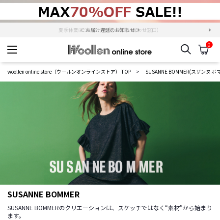
夏季休業について（出荷、お問い合わせ窓口）
0
検索
カ
woollen online store
woollen online store（ウールンオンラインストア） TOP
SUSANNE BOMMER(スザンヌ ボ
SUSANNE BOMMER
SUSANNE BOMMERのクリエーションは、スケッチではなく“素材”から始まり
ます。