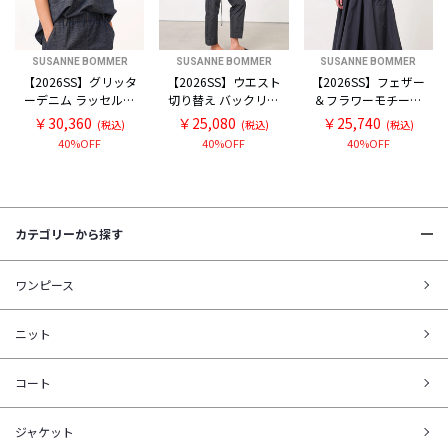
SUSANNE BOMMER
SUSANNE BOMMER
SUSANNE BOMMER
【2026SS】グリッタ
【2026SS】ウエスト
【2026SS】フェザー
ーデニム ラッセルス
切り替え バックリボ
＆フラワーモチーフ
リーブ プルオーバー
ン ノースリーブ トッ
付き パフスリーブ プ
￥30,360
￥25,080
￥25,740
(税込)
(税込)
(税込)
ブラウス
プス
ルオーバーブラウス
40%OFF
40%OFF
40%OFF
カテゴリーから探す
ワンピース
ニット
コート
ジャケット