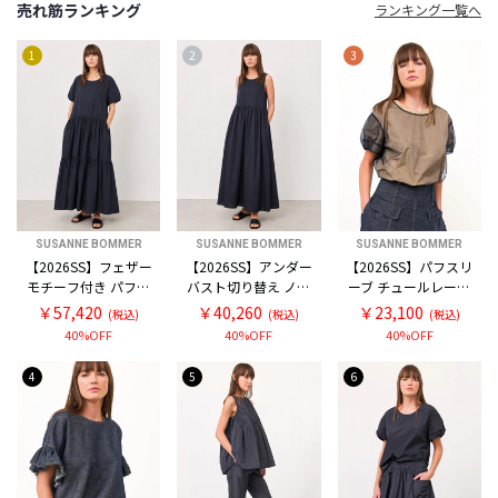
売れ筋ランキング
ランキング一覧へ
1
2
3
SUSANNE BOMMER
SUSANNE BOMMER
SUSANNE BOMMER
【2026SS】フェザー
【2026SS】アンダー
【2026SS】パフスリ
モチーフ付き パフス
バスト切り替え ノー
ーブ チュールレース
リーブ ティアードロ
スリーブ ワンピース
プルオーバーブラウ
￥57,420
￥40,260
￥23,100
(税込)
(税込)
(税込)
ングワンピースドレ
ドレス
ス
40%OFF
40%OFF
40%OFF
ス
4
5
6