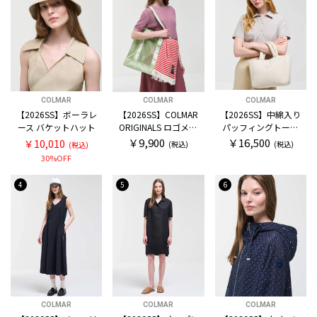
COLMAR
COLMAR
COLMAR
【2026SS】ボーラレ
【2026SS】COLMAR
【2026SS】中綿入り
ース バケットハット
ORIGINALS ロゴメッ
パッフィングトート
シュ トートバッグ
バッグ
￥9,900
￥16,500
￥10,010
(税込)
(税込)
(税込)
30%OFF
4
5
6
COLMAR
COLMAR
COLMAR