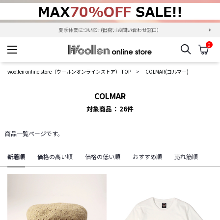
夏季休業について（出荷、お問い合わせ窓口）
0
検索
カ
woollen online store
woollen online store（ウールンオンラインストア） TOP
COLMAR(コルマー)
COLMAR
対象商品
26
件
商品一覧ページです。
新着順
価格の高い順
価格の低い順
おすすめ順
売れ筋順