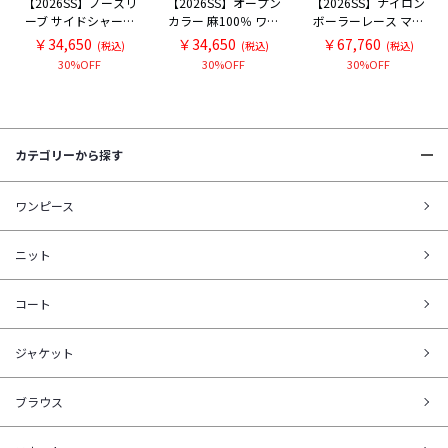
【2026SS】ノースリ
【2026SS】オープン
【2026SS】ナイロン
ーブ サイドシャーリ
カラー 麻100％ ワン
ボーラーレース マウ
ング ストレッチ ワン
ピース
ンテンパーカー
￥34,650
￥34,650
￥67,760
(税込)
(税込)
(税込)
ピース
30%OFF
30%OFF
30%OFF
カテゴリーから探す
ワンピース
ニット
コート
ジャケット
ブラウス