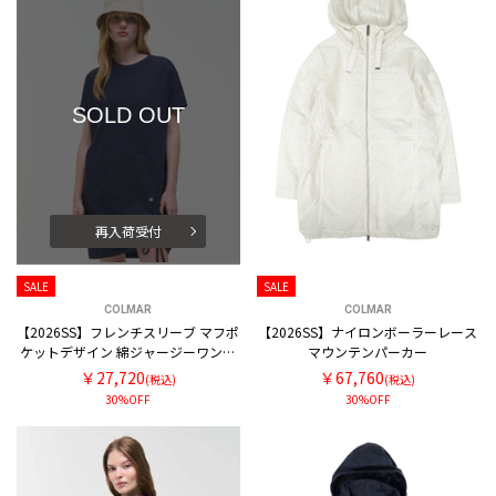
SOLD OUT
再入荷受付
SALE
SALE
COLMAR
COLMAR
【2026SS】フレンチスリーブ マフポ
【2026SS】ナイロンボーラーレース
ケットデザイン 綿ジャージーワンピ
マウンテンパーカー
ース
￥27,720
￥67,760
(税込)
(税込)
30%OFF
30%OFF