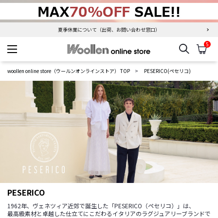
夏季休業について（出荷、お問い合わせ窓口）
＜ お届け遅延のお知らせ ＞
5
検索
カ
woollen online store
woollen online store（ウールンオンラインストア） TOP
PESERICO(ペセリコ)
PESERICO
1962年、ヴェネツィア近郊で誕生した「PESERICO（ペセリコ）」は、
最高級素材と卓越した仕立てにこだわるイタリアのラグジュアリーブランドで