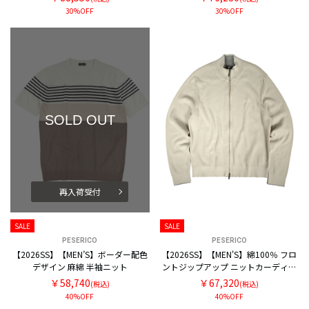
30%OFF
30%OFF
SOLD OUT
再入荷受付
SALE
SALE
PESERICO
PESERICO
【2026SS】【MEN’S】ボーダー配色
【2026SS】【MEN'S】綿100％ フロ
デザイン 麻綿 半袖ニット
ントジップアップ ニットカーディガ
ン
￥58,740
￥67,320
(税込)
(税込)
40%OFF
40%OFF