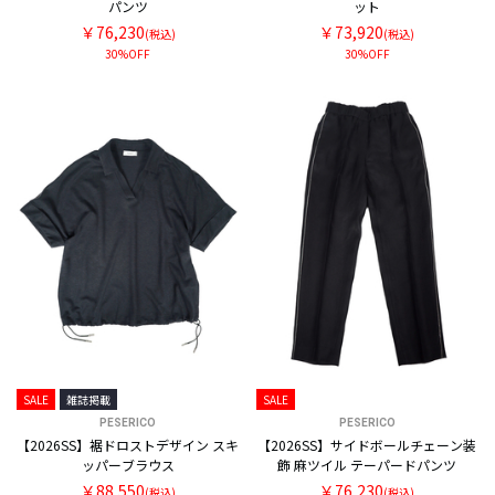
パンツ
ット
￥76,230
￥73,920
(税込)
(税込)
30%OFF
30%OFF
SALE
雑誌掲載
SALE
PESERICO
PESERICO
【2026SS】裾ドロストデザイン スキ
【2026SS】サイドボールチェーン装
ッパーブラウス
飾 麻ツイル テーパードパンツ
￥88,550
￥76,230
(税込)
(税込)