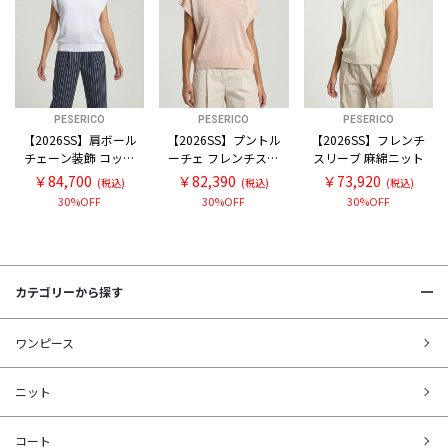
PESERICO
PESERICO
PESERICO
【2026SS】肩ボール
【2026SS】プントル
【2026SS】フレンチ
チェーン装飾 コット
ーチェ フレンチスリ
スリーブ 麻綿ニット
ン フレンチスリーブ
ーブ スキッパー麻綿
￥84,700
￥82,390
￥73,920
(税込)
(税込)
(税込)
ニット
ニット
30%OFF
30%OFF
30%OFF
カテゴリーから探す
ワンピース
ニット
コート