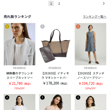
1
2
次
売れ筋ランキング
ランキング一覧へ
1
2
3
PESERICO
PESERICO
PESERICO
綿麻鹿の子フレンチ
【2026SS】イティネ
【2026SS】ステッチ
スリーブカットソー
ラ マキシトートバッ
ノースリーブワンピ
グ
ース
￥178,200
￥21,780
￥104,720
(税込)
(税込)
(税込)
70%OFF
30%OFF
4
5
6