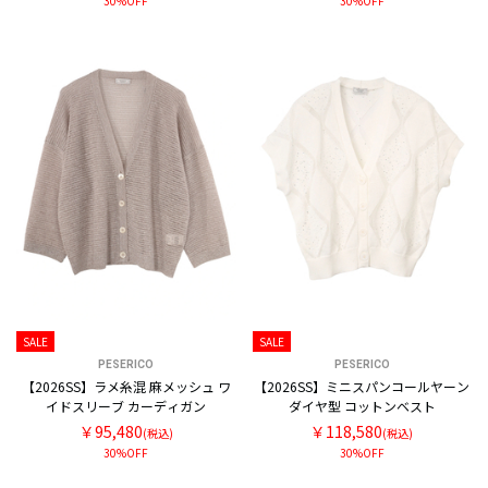
30%OFF
30%OFF
SALE
SALE
PESERICO
PESERICO
【2026SS】ラメ糸混 麻メッシュ ワ
【2026SS】ミニスパンコールヤーン
イドスリーブ カーディガン
ダイヤ型 コットンベスト
￥95,480
￥118,580
(税込)
(税込)
30%OFF
30%OFF